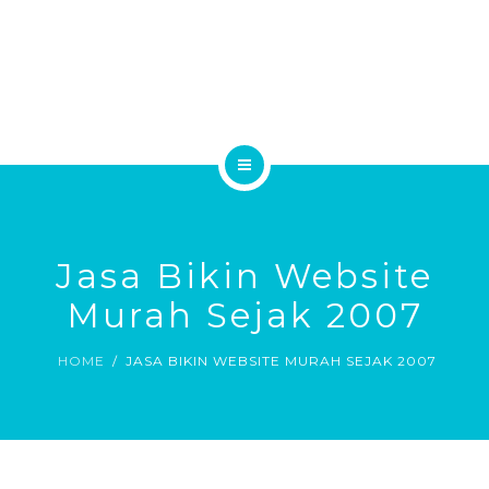
JASA WEB DESIGN
JASA SEO GOOGLE
KLIEN KAMI
HUBUNGI KAMI
HOME
PROFILE
Jasa Bikin Website
JASA WEB DESIGN
Murah Sejak 2007
JASA SEO GOOGLE
HOME
JASA BIKIN WEBSITE MURAH SEJAK 2007
KLIEN KAMI
HUBUNGI KAMI