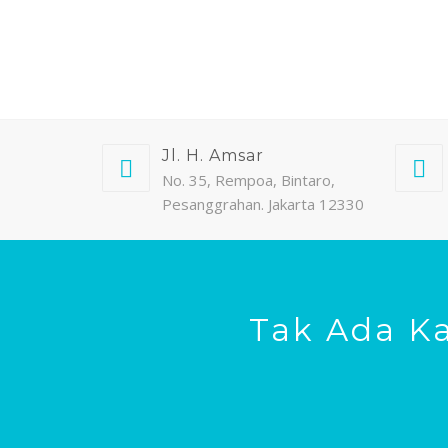
Jl. H. Amsar
No. 35, Rempoa, Bintaro,
Pesanggrahan. Jakarta 12330
Tak Ada K