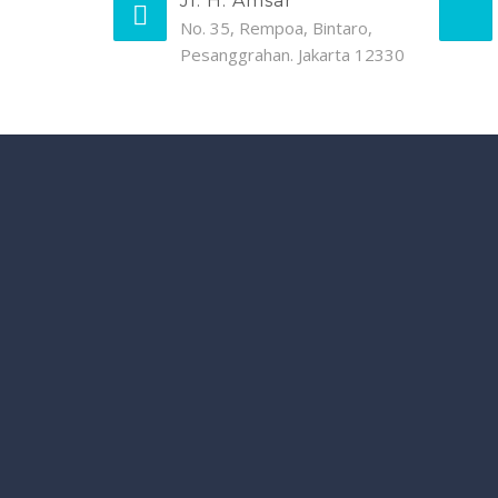
Jl. H. Amsar
No. 35, Rempoa, Bintaro,
Pesanggrahan. Jakarta 12330