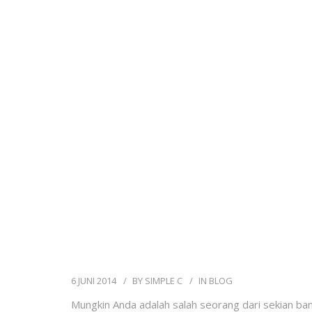
6 JUNI 2014
BY
SIMPLE C
IN
BLOG
Mungkin Anda adalah salah seorang dari sekian 