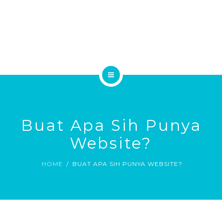
JASA WEB DESIGN
JASA SEO GOOGLE
KLIEN KAMI
HUBUNGI KAMI
HOME
PROFILE
Buat Apa Sih Punya
JASA WEB DESIGN
Website?
JASA SEO GOOGLE
HOME
BUAT APA SIH PUNYA WEBSITE?
KLIEN KAMI
HUBUNGI KAMI