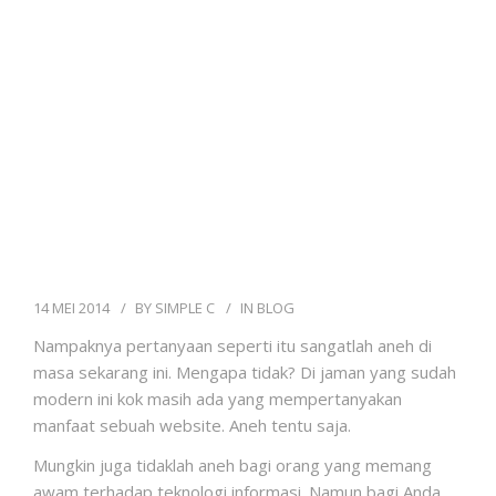
14 MEI 2014
BY
SIMPLE C
IN
BLOG
Nampaknya pertanyaan seperti itu sangatlah aneh di
masa sekarang ini. Mengapa tidak? Di jaman yang sudah
modern ini kok masih ada yang mempertanyakan
manfaat sebuah website. Aneh tentu saja.
Mungkin juga tidaklah aneh bagi orang yang memang
awam terhadap teknologi informasi. Namun bagi Anda